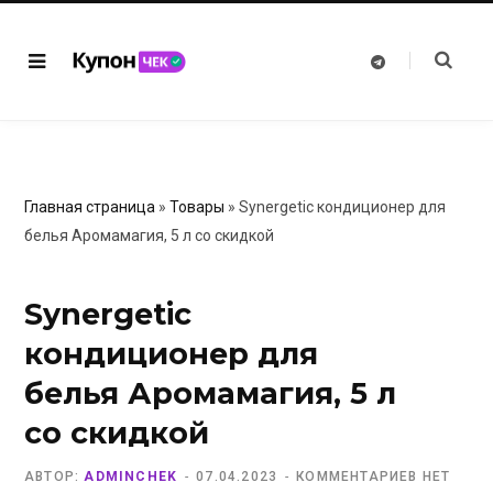
T
e
l
e
g
r
a
m
Главная страница
»
Товары
»
Synergetic кондиционер для
белья Аромамагия, 5 л со скидкой
Synergetic
кондиционер для
белья Аромамагия, 5 л
со скидкой
АВТОР:
ADMINCHEK
07.04.2023
КОММЕНТАРИЕВ НЕТ