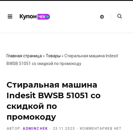
T
e
l
e
g
r
a
m
Главная страница
»
Товары
»
Стиральная машина Indesit
BWSB 51051 со скидкой по промокоду
Стиральная машина
Indesit BWSB 51051 со
скидкой по
промокоду
АВТОР:
ADMINCHEK
23.11.2023
КОММЕНТАРИЕВ НЕТ