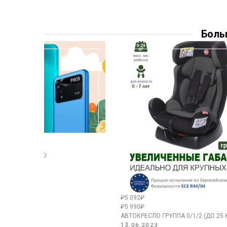
Боль
АРТФОНЫ POCO
₽5 092₽
₽5 990₽
АВТОКРЕСЛО ГРУППА 0/1/2 (ДО 25
13.06.2023