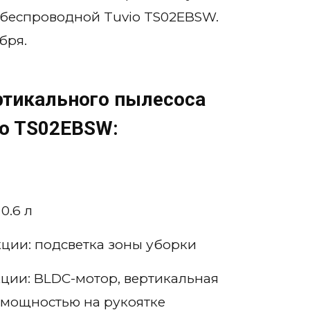
 беспроводной Tuvio TS02EBSW.
бря.
ртикального пылесоса
io TS02EBSW:
0.6 л
ции: подсветка зоны уборки
ции: BLDC-мотор, вертикальная
 мощностью на рукоятке