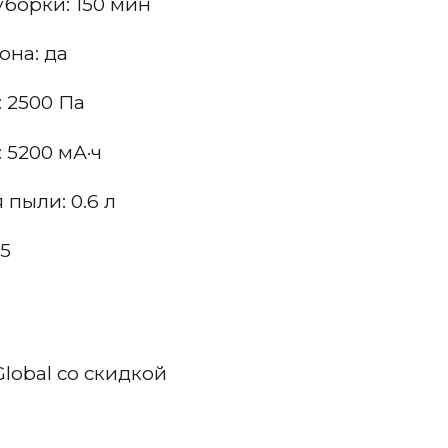
борки: 150 мин
она: да
 2500 Па
 5200 мА·ч
пыли: 0.6 л
15