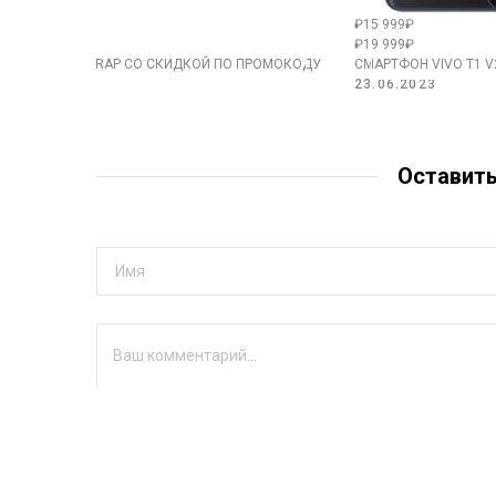
₽15 999₽
₽19 999₽
ЕР DYSON AIRWRAP СО СКИДКОЙ ПО ПРОМОКОДУ
СМАРТФОН VIVO T1 
4
23.06.2023
Оставит