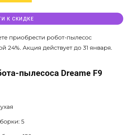
ТИ К СКИДКЕ
ете приобрести робот-пылесос
ой 24%. Акция действует до 31 января.
бота-пылесоса Dreame F9
сухая
борки: 5