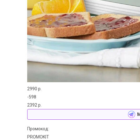
2990 р.
-598
2392 р.
М
Промокод:
PROMOKIT