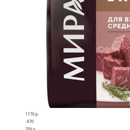
1176 р.
-470
706 р.