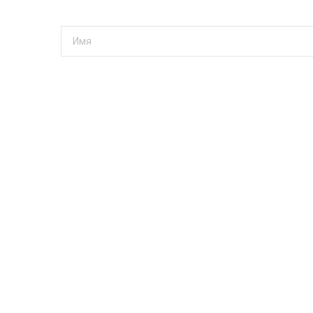
Сохранить имя и e-mail в браузере для следующе