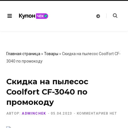
T
e
l
e
g
r
a
m
Главная страница
»
Товары
»
Скидка на пылесос Coolfort CF-
3040 по промокоду
Скидка на пылесос
Coolfort CF-3040 по
промокоду
АВТОР:
ADMINCHEK
05.04.2023
КОММЕНТАРИЕВ НЕТ