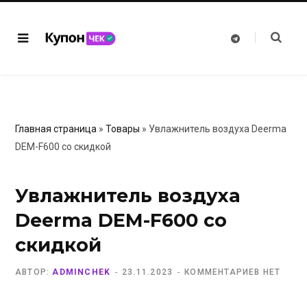
T
e
l
e
g
r
a
m
Главная страница
»
Товары
»
Увлажнитель воздуха Deerma
DEM-F600 со скидкой
Увлажнитель воздуха
Deerma DEM-F600 со
скидкой
АВТОР:
ADMINCHEK
23.11.2023
КОММЕНТАРИЕВ НЕТ