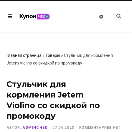
T
e
l
e
g
r
a
m
Главная страница
»
Товары
»
Стульчик для кормления
Jetem Violino со скидкой по промокоду
Стульчик для
кормления Jetem
Violino со скидкой по
промокоду
АВТОР:
ADMINCHEK
07.04.2023
КОММЕНТАРИЕВ НЕТ