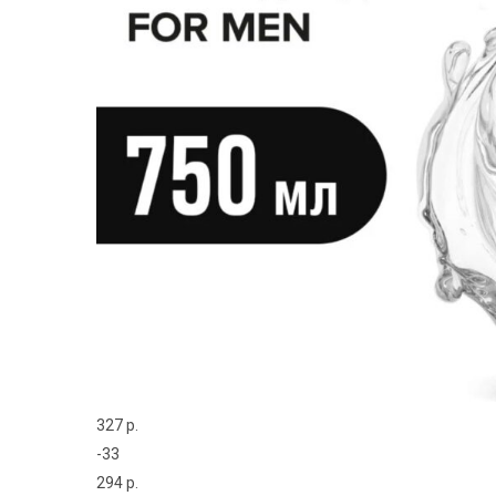
327 р.
-33
294 р.