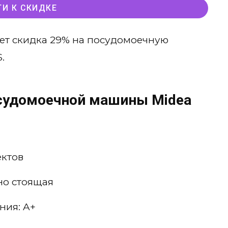
ТИ К СКИДКЕ
ет скидка 29% на посудомоечную
.
осудомоечной машины Midea
ектов
но стоящая
ния: A+