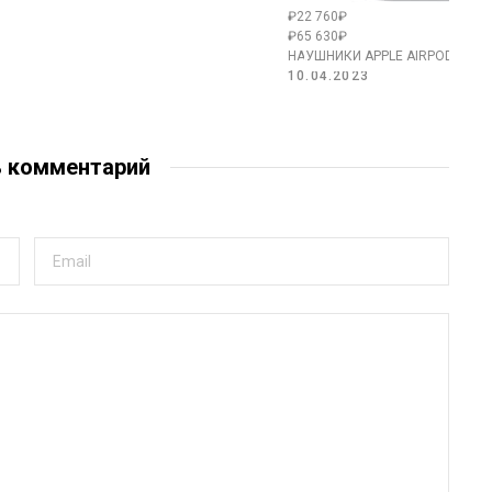
₽22 760₽
₽65 630₽
НАУШНИКИ APPLE AIRPODS PRO
10.04.2023
ь комментарий