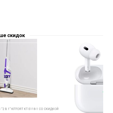
ше скидок
2 В 1” KITFORT КТ-5118-1 СО СКИДКОЙ