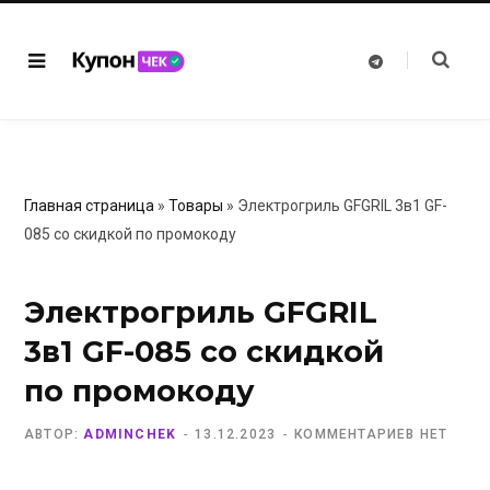
T
e
l
e
g
r
a
m
Главная страница
»
Товары
»
Электрогриль GFGRIL 3в1 GF-
085 со скидкой по промокоду
Электрогриль GFGRIL
3в1 GF-085 со скидкой
по промокоду
АВТОР:
ADMINCHEK
13.12.2023
КОММЕНТАРИЕВ НЕТ