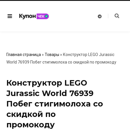
T
e
l
e
g
r
a
m
Главная страница
»
Товары
»
Конструктор LEGO Jurassic
World 76939 Побег стигимолоха со скидкой по промокоду
Конструктор LEGO
Jurassic World 76939
Побег стигимолоха со
скидкой по
промокоду