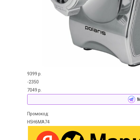
9399 р.
-2350
7049 р.
М
Промокод:
H5H6MA74