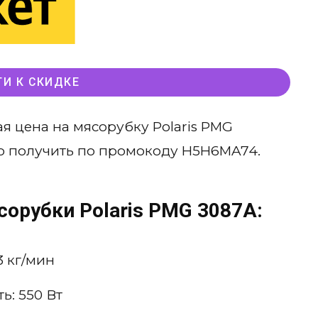
ТИ К СКИДКЕ
я цена на мясорубку Polaris PMG
но получить по промокоду H5H6MA74.
сорубки Polaris PMG 3087A:
3 кг/мин
: 550 Вт