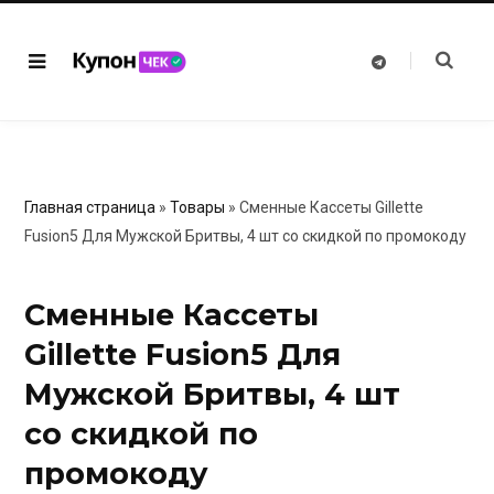
T
e
l
e
g
r
a
m
Главная страница
»
Товары
»
Сменные Кассеты Gillette
Fusion5 Для Мужской Бритвы, 4 шт со скидкой по промокоду
Сменные Кассеты
Gillette Fusion5 Для
Мужской Бритвы, 4 шт
со скидкой по
промокоду