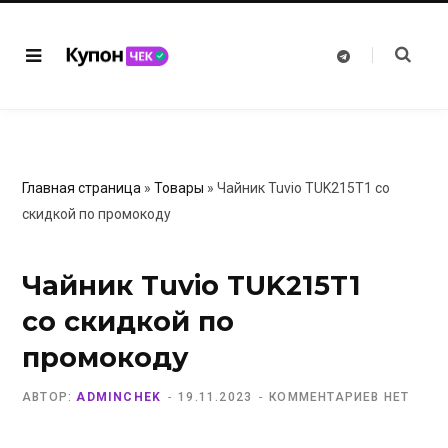
T
e
l
e
g
r
a
m
Главная страница
»
Товары
»
Чайник Tuvio TUK215T1 со
скидкой по промокоду
Чайник Tuvio TUK215T1
со скидкой по
промокоду
АВТОР:
ADMINCHEK
19.11.2023
КОММЕНТАРИЕВ НЕТ