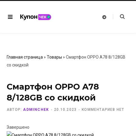
T
e
l
e
g
r
a
m
Главная страница
»
Товары
»
Смартфон OPPO A78 8/128GB
со скидкой
Смартфон OPPO A78
8/128GB со скидкой
АВТОР:
ADMINCHEK
20.10.2023
КОММЕНТАРИЕВ НЕТ
Завершено