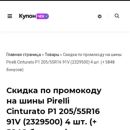
T
e
l
e
g
r
a
m
Главная страница
»
Товары
»
Скидка по промокоду на шины
Pirelli Cinturato P1 205/55R16 91V (2329500) 4 шт. (+ 5848
бонусов)
Скидка по промокоду
на шины Pirelli
Cinturato P1 205/55R16
91V (2329500) 4 шт. (+