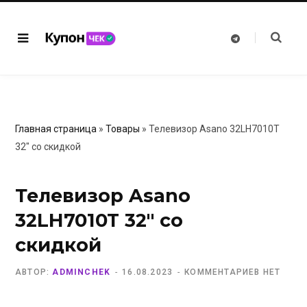
T
e
l
e
g
r
a
m
Главная страница
»
Товары
»
Телевизор Asano 32LH7010T
32″ со скидкой
Телевизор Asano
32LH7010T 32″ со
скидкой
АВТОР:
ADMINCHEK
16.08.2023
КОММЕНТАРИЕВ НЕТ