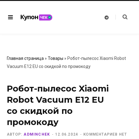
T
e
l
e
g
r
a
m
Главная страница
»
Товары
»
Робот-пылесос Xiaomi Robot
Vacuum E12 EU со скидкой по промокоду
Робот-пылесос Xiaomi
Robot Vacuum E12 EU
со скидкой по
промокоду
АВТОР:
ADMINCHEK
12.06.2024
КОММЕНТАРИЕВ НЕТ