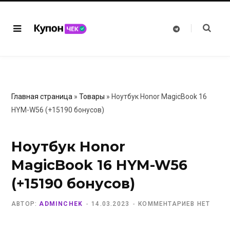
T
e
l
e
g
r
a
m
Главная страница
»
Товары
»
Ноутбук Honor MagicBook 16
HYM-W56 (+15190 бонусов)
Ноутбук Honor
MagicBook 16 HYM-W56
(+15190 бонусов)
АВТОР:
ADMINCHEK
14.03.2023
КОММЕНТАРИЕВ НЕТ