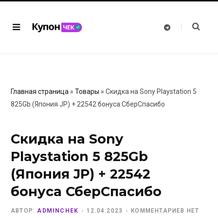
T
e
l
e
g
r
a
m
Главная страница
»
Товары
»
Скидка на Sony Playstation 5
825Gb (Япония JP) + 22542 бонуса СберСпасибо
Скидка на Sony
Playstation 5 825Gb
(Япония JP) + 22542
бонуса СберСпасибо
АВТОР:
ADMINCHEK
12.04.2023
КОММЕНТАРИЕВ НЕТ