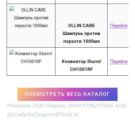
OLLIN CARE
Перейти
Шампунь против
перхоти 1000мл
Конвектор Sturm!
Перейти
CH1001RF
ПОСМОТРЕТЬ ВЕСЬ КАТАЛОГ
Реклама. ООО Яндекс, ИНН 7736207543. erid:
5jtCeReNx12oajmV87iHXLW