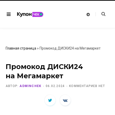
T
e
l
e
g
r
a
m
Главная страница
»
Промокод ДИСКИ24 на Мегамаркет
Промокод ДИСКИ24
на Мегамаркет
АВТОР:
ADMINCHEK
06.02.2024
КОММЕНТАРИЕВ НЕТ