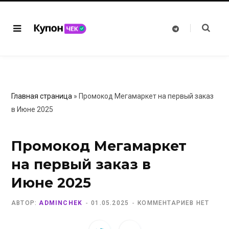
T
e
l
e
g
r
a
m
Главная страница
»
Промокод Мегамаркет на первый заказ
в Июне 2025
Промокод Мегамаркет
на первый заказ в
Июне 2025
АВТОР:
ADMINCHEK
01.05.2025
КОММЕНТАРИЕВ НЕТ