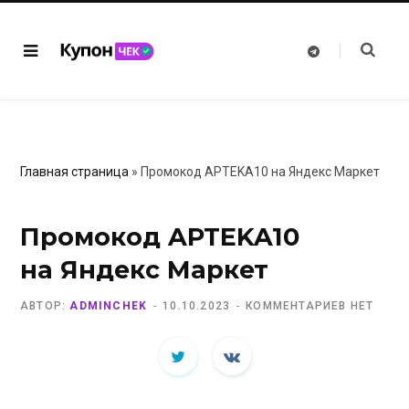
T
e
l
e
g
r
a
m
Главная страница
»
Промокод APTEKA10 на Яндекс Маркет
Промокод APTEKA10
на Яндекс Маркет
АВТОР:
ADMINCHEK
10.10.2023
КОММЕНТАРИЕВ НЕТ