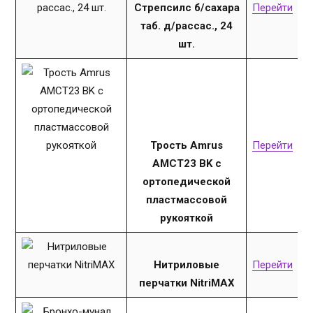
Стрепсилс б/сахара
Перейти
таб. д/рассас., 24
шт.
Трость Amrus
Перейти
AMCT23 BK с
ортопедической
пластмассовой
рукояткой
Нитриловые
Перейти
перчатки NitriMAX