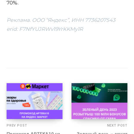
70%.
Реклама. ООО “Яндекс”, ИНН 7736207543
erid: F7NfYUJRWv19YrKKMy1R
PREV POST
NEXT POST
Промокод APTEKA10 на
Зеленый день – акция