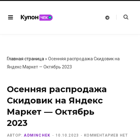
T
e
l
e
g
r
a
m
Главная страница
»
Осенняя распродажа Скидовик на
Яндекс Маркет — Октябрь 2023
Осенняя распродажа
Скидовик на Яндекс
Маркет — Октябрь
2023
АВТОР:
ADMINCHEK
10.10.2023
КОММЕНТАРИЕВ НЕТ