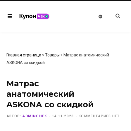
T
e
l
e
g
r
a
m
Главная страница
»
Товары
»
Матрас анатомический
ASKONA со скидкой
Матрас
анатомический
ASKONA со скидкой
АВТОР:
ADMINCHEK
14.11.2023
КОММЕНТАРИЕВ НЕТ