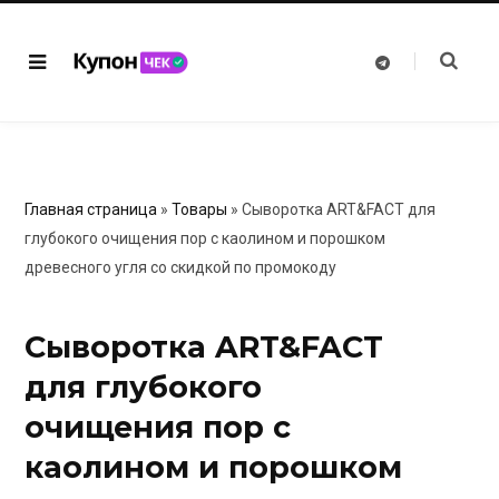
T
e
l
e
g
r
a
m
Главная страница
»
Товары
»
Сыворотка ART&FACT для
глубокого очищения пор с каолином и порошком
древесного угля со скидкой по промокоду
Сыворотка ART&FACT
для глубокого
очищения пор с
каолином и порошком