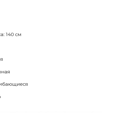
: 140 см
ая
рная
гибающиеся
4