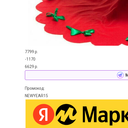
7799 р.
-1170
6629 р.
М
Промокод:
NEWYEAR15