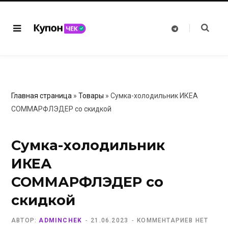
T
e
l
e
g
r
a
m
Главная страница
»
Товары
»
Сумка-холодильник ИКЕА
СОММАРФЛЭДЕР со скидкой
Сумка-холодильник
ИКЕА
СОММАРФЛЭДЕР со
скидкой
АВТОР:
ADMINCHEK
21.06.2023
КОММЕНТАРИЕВ НЕТ