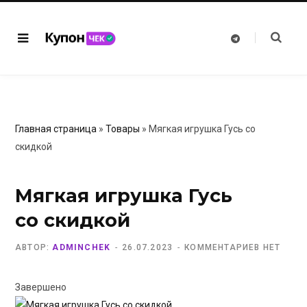
T
e
l
e
g
r
a
m
Главная страница
»
Товары
»
Мягкая игрушка Гусь со
скидкой
Мягкая игрушка Гусь
со скидкой
АВТОР:
ADMINCHEK
26.07.2023
КОММЕНТАРИЕВ НЕТ
Завершено