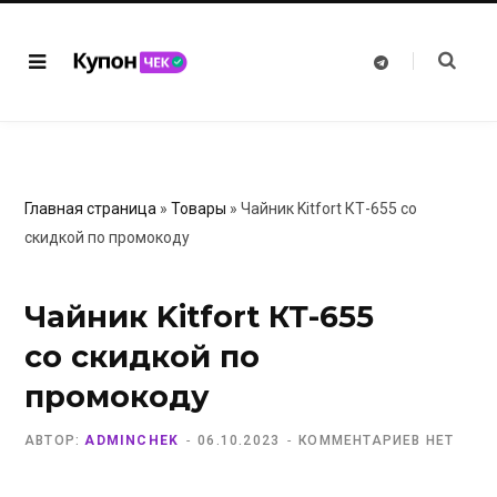
T
e
l
e
g
r
a
m
Главная страница
»
Товары
»
Чайник Kitfort КТ-655 со
скидкой по промокоду
Чайник Kitfort КТ-655
со скидкой по
промокоду
АВТОР:
ADMINCHEK
06.10.2023
КОММЕНТАРИЕВ НЕТ