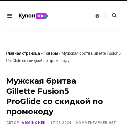
T
e
l
e
g
r
a
m
Главная страница
»
Товары
»
Мужская бритва Gillette Fusion5
ProGlide со скидкой по промокоду
Мужская бритва
Gillette Fusion5
ProGlide со скидкой по
промокоду
АВТОР:
ADMINCHEK
17.05.2024
КОММЕНТАРИЕВ НЕТ