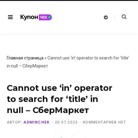
T
e
l
e
g
r
a
m
Главная страница
»
Cannot use ‘in’ operator to search for ‘title’
in null – СберМаркет
Cannot use ‘in’ operator
to search for ‘title’ in
null – СберМаркет
АВТОР:
ADMINCHEK
20.07.2023
КОММЕНТАРИЕВ НЕТ