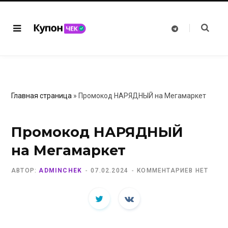
T
e
l
e
g
r
a
m
Главная страница
»
Промокод НАРЯДНЫЙ на Мегамаркет
Промокод НАРЯДНЫЙ
на Мегамаркет
АВТОР:
ADMINCHEK
07.02.2024
КОММЕНТАРИЕВ НЕТ