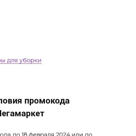
ры для уборки
словия промокода
Мегамаркет
ода до 18 февраля 2024 или до