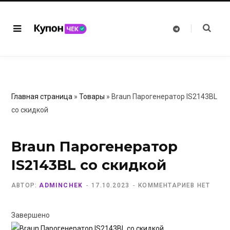
T
e
l
e
g
r
a
m
Главная страница
»
Товары
»
Braun Парогенератор IS2143BL
со скидкой
Braun Парогенератор
IS2143BL со скидкой
АВТОР:
ADMINCHEK
17.10.2023
КОММЕНТАРИЕВ НЕТ
Завершено