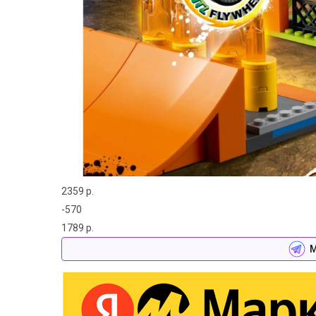
2359 р.
-570
1789 р.
М