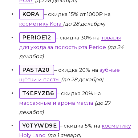
PUSY
(до 28 декабря)
KORA
– скидка 15% от 1000₽ на
косметику Kora
(до 28 декабря)
PERIOE12
– скидка 30% на
товары
для ухода за полость рта Perioe
(до 24
декабря)
PASTA20
– скидка 20% на
зубные
щётки и пасты
(до 28 декабря)
T4EFYZB6
– скидка 20% на
массажные и арома масла
(до 27
декабря)
Y0TYWD9E
– скидка 5% на
косметику
Holy Land
(до 1 января)