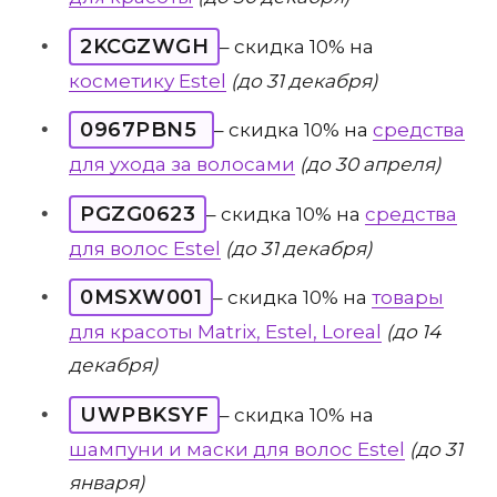
2KCGZWGH
– скидка 10% на
косметику Estel
(до 31 декабря)
0967PBN5
– скидка 10% на
средства
для ухода за волосами
(до 30 апреля)
PGZG0623
– скидка 10% на
средства
для волос Estel
(до 31 декабря)
0MSXW001
– скидка 10% на
товары
для красоты Matrix, Estel, Loreal
(до 14
декабря)
UWPBKSYF
– скидка 10% на
шампуни и маски для волос Estel
(до 31
января)