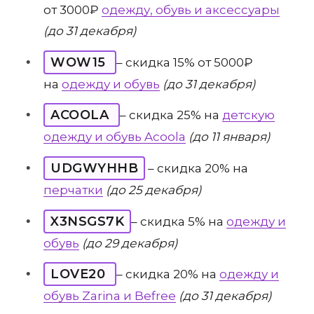
от 3000₽
одежду, обувь и аксессуары
(до 31 декабря)
WOW15
– скидка 15% от 5000₽
на
одежду и обувь
(до 31 декабря)
ACOOLA
– скидка 25% на
детскую
одежду и обувь Acoola
(до 11 января)
UDGWYHHB
– скидка 20% на
перчатки
(до 25 декабря)
X3NSGS7K
– скидка 5% на
одежду и
обувь
(до 29 декабря)
LOVE20
– скидка 20% на
одежду и
обувь Zarina и Befree
(до 31 декабря)