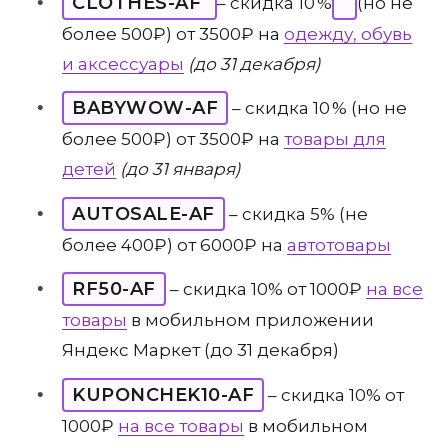
CLOTHES-AF
– скидка 10 %
(но не
более 500₽) от 3500₽ на
одежду, обувь
и аксессуары
(до 31 декабря)
BABYWOW-AF
– скидка 10 % (но не
более 500₽) от 3500₽ на
товары для
детей
(до 31 января)
AUTOSALE-AF
– скидка 5% (не
более 400₽) от 6000₽ на
автотовары
RF50-AF
– скидка 10% от 1000₽
на все
товары
в мобильном приложении
Яндекс Маркет (до 31 декабря)
KUPONCHEK10-AF
– скидка 10% от
1000₽
на все товары
в мобильном