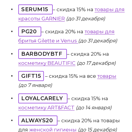
SERUM15
– скидка 15% на
товары для
красоты GARNIER
(до 31 декабря)
PG20
– скидка 20% на
товары для
бритья Gilette и Venus
(до 31 декабря)
BARBODYBTF
– скидка 20% на
косметику BEAUTIFIC
(до 17 декабря)
GIFT15
– скидка 15% на все
товары
(до 7 января)
LOYALCARELY
– скидка 15% на
косметику ART&FACT
(до 14 января)
ALWAYS20
– скидка 20% на товары
для
женской гигиены
(до 15 декабря)