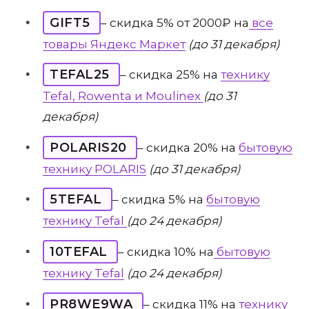
GIFT5
– скидка 5% от 2000₽ на
все
товары Яндекс Маркет
(до 31 декабря)
TEFAL25
– скидка 25% на
технику
Tefal, Rowenta и Moulinex
(до 31
декабря)
POLARIS20
– скидка 20% на
бытовую
технику POLARIS
(до 31 декабря)
5TEFAL
– скидка 5% на
бытовую
технику Tefal
(до 24 декабря)
10TEFAL
– скидка 10% на
бытовую
технику Tefal
(до 24 декабря)
PR8WE9WA
– скидка 11% на
технику