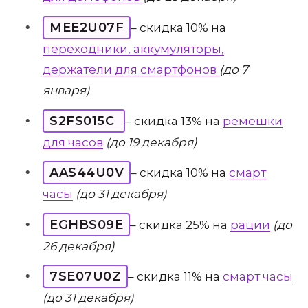
MEE2U07F
– скидка 10% на
переходники, аккумуляторы,
держатели для смартфонов
(до 7
января)
S2FS015C
– скидка 13% на
ремешки
для часов
(до 19 декабря)
AAS44U0V
– скидка 10% на
смарт
часы
(до 31 декабря)
EGHBS09E
– скидка 25% на
рации
(до
26 декабря)
7SE07U0Z
– скидка 11% на
смарт часы
(до 31 декабря)