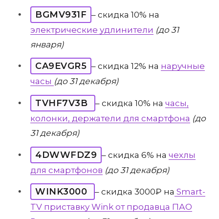
BGMV931F
– скидка 10% на
электрические удлинители
(до 31
января)
CA9EVGR5
– скидка 12% на
наручные
часы
(до 31 декабря)
TVHF7V3B
– скидка 10% на
часы,
колонки, держатели для смартфона
(до
31 декабря)
4DWWFDZ9
– скидка 6% на
чехлы
для смартфонов
(до 31 декабря)
WINK3000
– скидка 3000₽ на
Smart-
TV приставку Wink от продавца ПАО