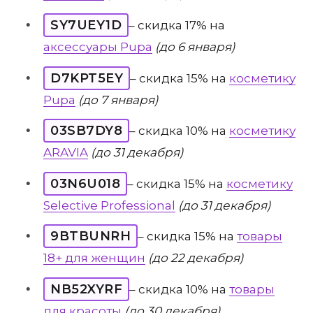
SY7UEY1D
– скидка 17% на
аксессуары Pupa
(до 6 января)
D7KPT5EY
– скидка 15% на
косметику
Pupa
(до 7 января)
03SB7DY8
– скидка 10% на
косметику
ARAVIA
(до 31 декабря)
03N6U018
– скидка 15% на
косметику
Selective Professional
(до 31 декабря)
9BTBUNRH
– скидка 15% на
товары
18+ для женщин
(до 22 декабря)
NB52XYRF
– скидка 10% на
товары
для красоты
(до 30 декабря)