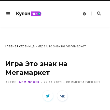
T
e
l
e
g
r
a
m
Главная страница
»
Игра Это знак на Мегамаркет
Игра Это знак на
Мегамаркет
АВТОР:
ADMINCHEK
29.11.2023
КОММЕНТАРИЕВ НЕТ