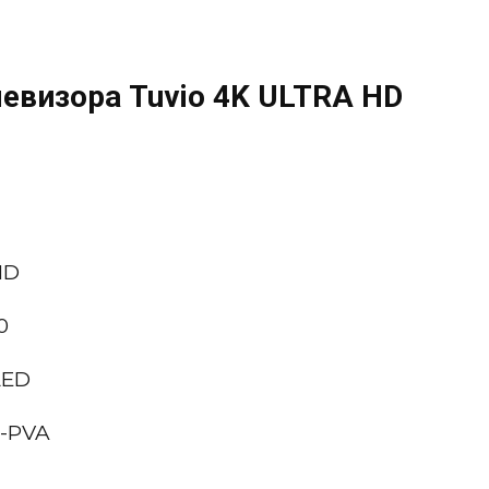
евизора Tuvio 4K ULTRA HD
HD
0
LED
S-PVA