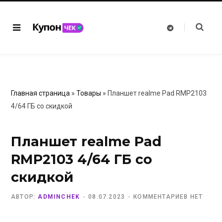
T
e
l
e
g
r
a
m
Главная страница
»
Товары
»
Планшет realme Pad RMP2103
4/64 ГБ со скидкой
Планшет realme Pad
RMP2103 4/64 ГБ со
скидкой
АВТОР:
ADMINCHEK
08.07.2023
КОММЕНТАРИЕВ НЕТ